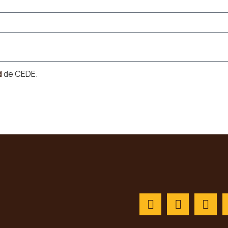
d
de CEDE.