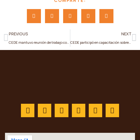
COMPARTE:
PREVIOUS
NEXT
CEDE mantuvo reunión de trabajo con autoridades del sector eléctrico
CEDE participó en capacitación sobre nuevas regulaciones del sector eléctrico organizada junto a ARCONEL