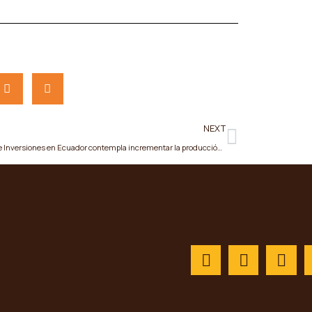
:
NEXT
El Plan de Inversiones en Ecuador contempla incrementar la producción de crudo a 580 mil barriles diarios en 2025