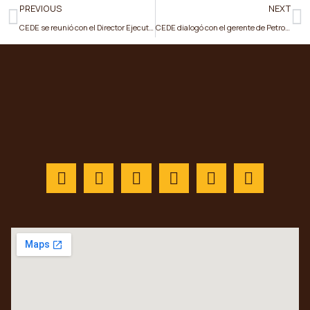
PREVIOUS
NEXT
CEDE se reunió con el Director Ejecutivo de ARCONEL a fin de abordar temas referentes al sector eléctrico
CEDE dialogó con el gerente de Petroecuador sobre plan estratégico del sector petrolero