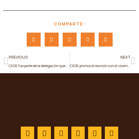
COMPARTE:
PREVIOUS
NEXT
CEDE fue parte de la delegación que visitó las instalaciones del Campo Sacha junto con las autoridades del MEM y Petroecuador
CEDE promovió reunión con el viceministro de Hidrocarburos y el gerente general de Petroecuador sobre agenda sectorial petrolera