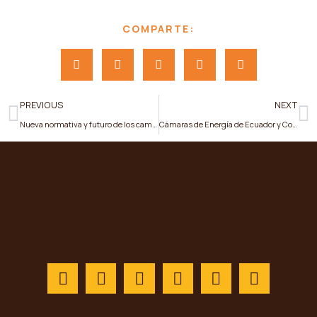
COMPARTE:
PREVIOUS
NEXT
Nueva normativa y futuro de los campos petroleros se trató en reunión entre CEDE y el Viceministerio de Hidrocarburos
Cámaras de Energía de Ecuador y Colombia comparten experiencias